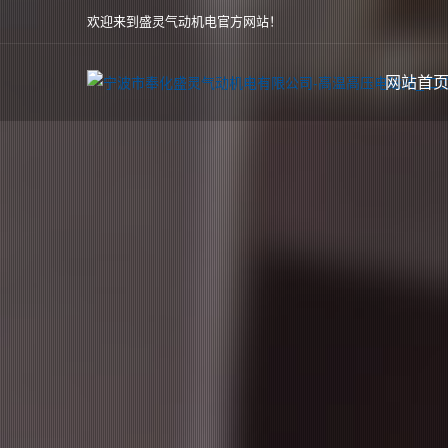
欢迎来到盛灵气动机电官方网站！
网站首