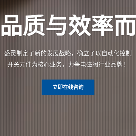
心打造精工
品质与效率
盛灵制定了新的发展战略，确立了以自动化控制
开关元件为核心业务，力争电磁阀行业品牌！
立即在线咨询